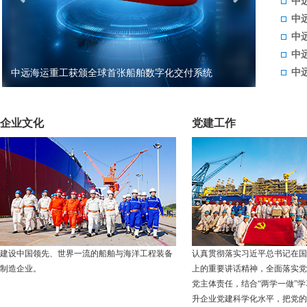
中
中
中远
中
中
中远海运重工获颁全球首张船舶数字化交付系统
中远海运重
GDA...
企业文化
党建工作
建设中国领先、世界一流的船舶与海洋工程装备
认真贯彻落实习近平总书记在国
制造企业。
上的重要讲话精神，全面落实党
党主体责任，结合“两学一做”
升企业党建科学化水平，把党的