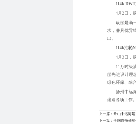
114k D
4月2日，
该船是新一
求，兼具优异
出。
114k油轮
4月3日，扬
11万吨
船先进设计理念
绿色环保、综
扬州中远
建造各项工作
上一篇：
舟山中远海运
下一篇：
​全国首份修