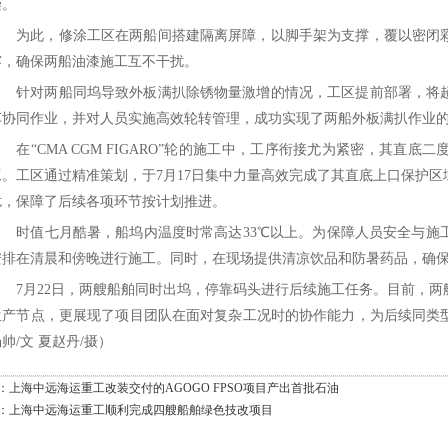
染。
为此，修涂工区在两船间搭建隔离屏障，以脚手架为支撑，覆以密闭
雾，确保两船油漆施工互不干扰。
针对两船同坞导致外板满扒除锈物量激增的情况，工区提前部署，将
车协同作业，并对人员实施高效轮转管理，成功实现了两船外板满扒作业
在“CMA CGM FIGARO”轮的施工中，工序衔接尤为紧密，其
工。工区通过精准策划，于7月17日集中力量高效完成了其直底上口保护
扰，保障了后续各项环节按计划推进。
时值七月酷暑，船坞内温度时常高达33℃以上。为保障人员安全与施
安排在清晨和傍晚进行施工。同时，在现场提供清凉饮品和防暑药品，确
7月22日，两艘船舶同时出坞，停靠码头进行后续施工任务。目前，
生产节点，更展现了项目团队在面对复杂工况时的协作能力，为后续同类
帅/文 夏赵丹/摄）
：
上海中远海运重工改装交付的AGOGO FPSO项目产出首批石油
：
上海中远海运重工顺利完成四艘船舶绿色技改项目