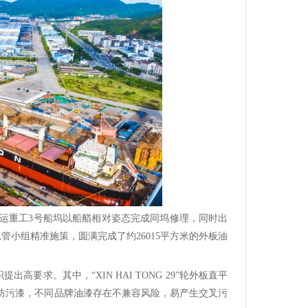
在舟山中远海运重工3号船坞以船艏相对姿态完成同坞修理，同时出
小组精准施策，圆满完成了约26015平方米的外板油
要求。其中，“XIN HAI TONG 29”轮外板直平
胶漆和防污漆，不同品牌油漆存在不兼容风险，易产生交叉污