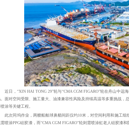
近日，“XIN HAI TONG 29”轮与“CMA CGM FIGARO”轮
坞。面对空间受限、施工量大、油漆兼容性风险及持续高温等多重挑战，总管
漆喷涂等关键工程。
此次同坞作业，两艘船舶球鼻艏间距仅约10米，对空间利用和施工组织提出高
底需喷涂PPG硅胶漆，而“CMA CGM FIGARO”轮则需喷涂虹老人硅