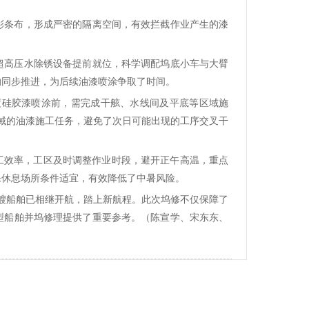
彩条布，形成严密的隔离空间，有效拦截作业产生的漆
超高压水除锈设备提前就位，科学调配坞底小车与大臂
的同步推进，为后续油漆喷涂争取了时间。
直底二度硅胶漆喷涂前，需完成干舷、水线间及平底等区域施
区域的油漆施工任务，避免了次日可能出现的工序交叉干
工效率，工区及时调整作业时段，避开正午高温，重点
保休息场所条件适宜，有效降低了中暑风险。
两艘船舶已相继开航，踏上新航程。此次坞修不仅保障了
型船舶并坞修理提供了重要参考。（陈宣学、宋东东、