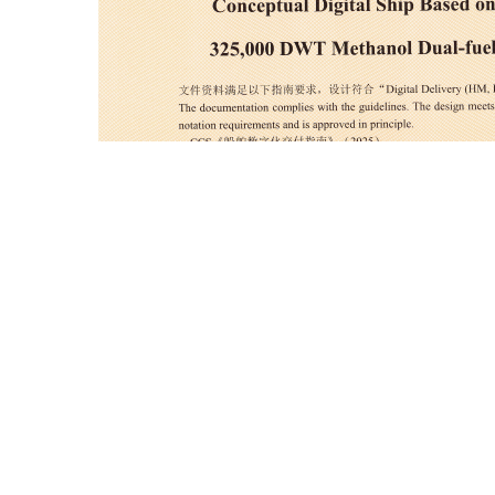
近日，
中国船级社（CCS）
向扬州中远海运重工
颁发全球首张
“基
这张全球首张证书
意味着这套技术方案
已经获得权威认可。
船舶行业正
段，
也标志着中远海运重工
在船舶数字化交付的技术方案
得到了中国船
邹伟、李志林）
造、交付、运维
全过程数字化贯通的技术能力。（